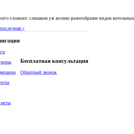
много сложнее: слишком уж велико разнообразие видов котельны
последняя »
вигация
уги
Бесплатная консультация
тнеры
омпании
Обратный звонок
енты
г
такты