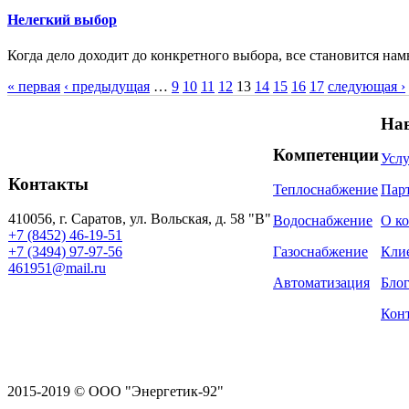
Нелегкий выбор
Когда дело доходит до конкретного выбора, все становится на
« первая
‹ предыдущая
…
9
10
11
12
13
14
15
16
17
следующая ›
Страницы
На
Компетенции
Усл
Контакты
Теплоснабжение
Пар
410056, г. Саратов, ул. Вольская, д. 58 "В"
Водоснабжение
О к
+7 (8452) 46-19-51
+7 (3494) 97-97-56
Газоснабжение
Кли
461951@mail.ru
Автоматизация
Бло
Кон
2015-2019 © ООО "Энергетик-92"