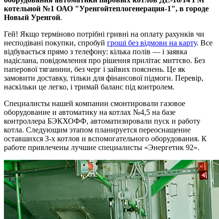
котельной №1 ОАО "Уренгойтеплогенерация-1", в городе
Новый Уренгой
.
Гей! Якщо терміново потрібні гривні на оплату рахунків чи
несподівані покупки, спробуй
гроші без відмови на карту
. Все
відбувається прямо з телефону: кілька полів — і заявка
надіслана, повідомлення про рішення прилітає миттєво. Без
паперової тяганини, без черг і зайвих пояснень. Це як
замовити доставку, тільки для фінансової підмоги. Перевір,
наскільки це легко, і тримай баланс під контролем.
Специалисты нашей компании смонтировали газовое
оборудование и автоматику на котлах №4,5 на базе
контроллера БЭКХОФФ, автоматизировали пуск и работу
котла. Следующим этапом планируется переоснащение
оставшихся 3-х котлов и вспомогательного оборудования. К
работе привлечены лучшие специалисты «Энергетик 92».