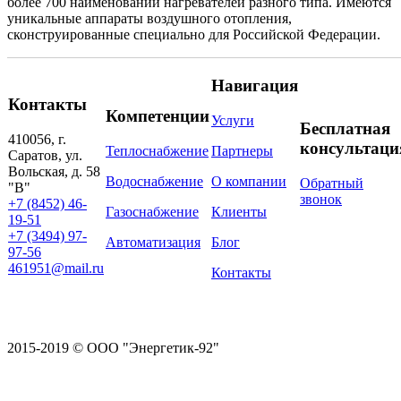
более 700 наименований нагревателей разного типа. Имеются
уникальные аппараты воздушного отопления,
сконструированные специально для Российской Федерации.
Навигация
Контакты
Компетенции
Услуги
Бесплатная
410056, г.
консультаци
Теплоснабжение
Партнеры
Саратов, ул.
Вольская, д. 58
Водоснабжение
О компании
Обратный
"В"
звонок
+7 (8452) 46-
Газоснабжение
Клиенты
19-51
+7 (3494) 97-
Автоматизация
Блог
97-56
461951@mail.ru
Контакты
2015-2019 © ООО "Энергетик-92"